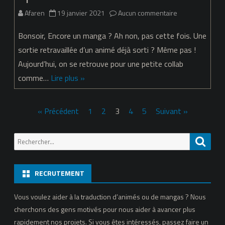
sur
Afaren
19 janvier 2021
Aucun commentaire
Non
Bonsoir, Encore un manga ? Ah non, pas cette fois. Une
Non
sortie retravaillée d’un animé déjà sorti ? Même pas !
Aujourd’hui, on se retrouve pour une petite collab
Biyori
comme…
Lire plus »
Nonstop
–
Pagination
« Précédent
1
2
3
4
5
Suivant »
Épisode
des
01
Recherche
Reche
publications
pour:
RECRUTEMENT
Vous voulez aider à la traduction d’animés ou de mangas ? Nous
cherchons des gens motivés pour nous aider à avancer plus
rapidement nos projets. Si vous êtes intéressés, passez faire un