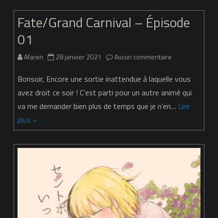
–
Fate/Grand Carnival – Épisode
Épisode
01
03
sur
Afaren
28 janvier 2021
Aucun commentaire
Fate/Grand
Bonsoir, Encore une sortie inattendue à laquelle vous
Carnival
avez droit ce soir ! C’est parti pour un autre animé qui
va me demander bien plus de temps que je n’en…
Lire
–
plus »
Épisode
01