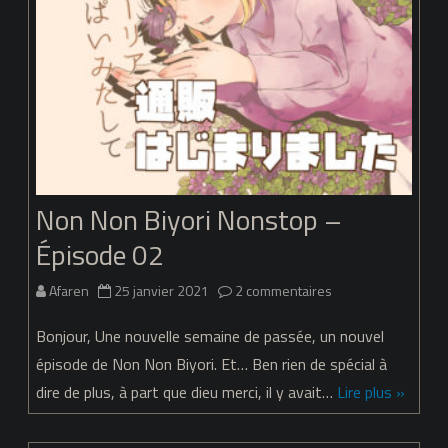
Non Non Biyori Nonstop –
Épisode 02
sur
Afaren
25 janvier 2021
2 commentaires
Non
Bonjour, Une nouvelle semaine de passée, un nouvel
Non
épisode de Non Non Biyori. Et… Ben rien de spécial à
dire de plus, à part que dieu merci, il y avait…
Lire plus »
Biyori
Nonstop