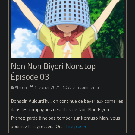
Épisode
04
Non Non Biyori Nonstop –
Épisode 03
sur
Afaren
1 février 2021
Aucun commentaire
Non
Bonsoir, Aujourd’hui, on continue de bayer aux corneilles
Non
dans les campagnes désertes de Non Non Biyori.
Prenez garde à ne pas tomber sur Komuso Man, vous
Biyori
pourriez le regretter… Ou…
Lire plus »
Nonstop