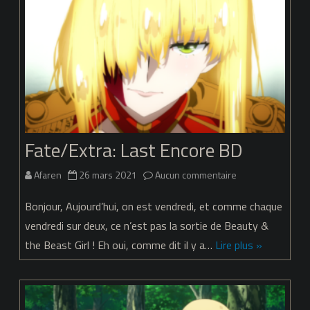
Une
histoire
qui
commence
d’un
slurp
Fate/Extra: Last Encore BD
sur
Afaren
26 mars 2021
Aucun commentaire
Fate/Extra:
Bonjour, Aujourd’hui, on est vendredi, et comme chaque
Last
vendredi sur deux, ce n’est pas la sortie de Beauty &
the Beast Girl ! Eh oui, comme dit il y a…
Lire plus »
Encore
BD