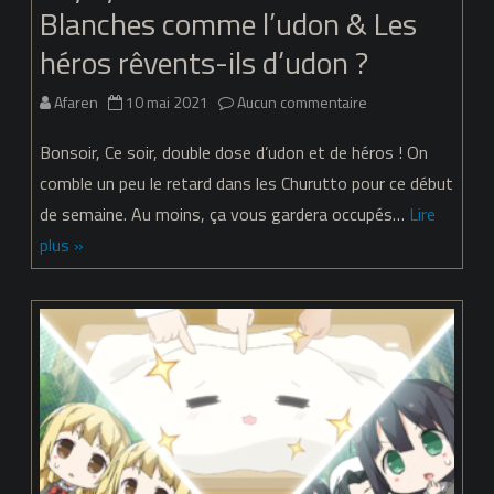
Blanches comme l’udon & Les
héros rêvents-ils d’udon ?
sur
Afaren
10 mai 2021
Aucun commentaire
Yuyuyu
Bonsoir, Ce soir, double dose d’udon et de héros ! On
–
comble un peu le retard dans les Churutto pour ce début
de semaine. Au moins, ça vous gardera occupés…
Lire
Churutto
plus »
04
&
05
:
Blanches
comme
l’udon