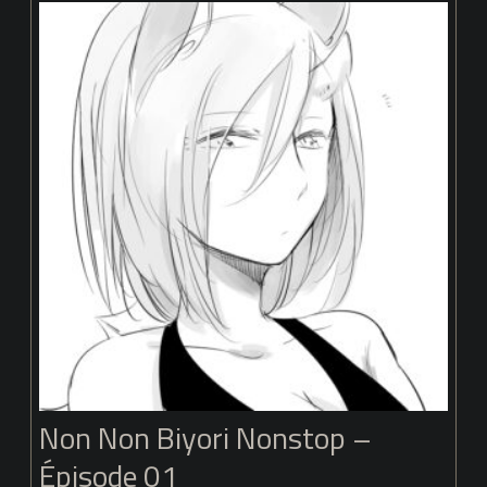
–
Épisode
02
Non Non Biyori Nonstop –
Épisode 01