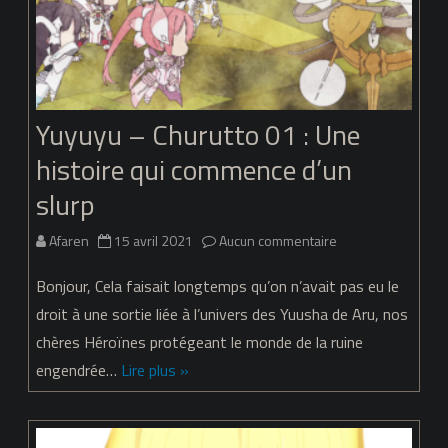
slurp
Yuyuyu – Churutto 01 : Une
histoire qui commence d’un
slurp
sur
Afaren
15 avril 2021
Aucun commentaire
Yuyuyu
Bonjour, Cela faisait longtemps qu’on n’avait pas eu le
–
droit à une sortie liée à l’univers des Yuusha de Aru, nos
chères Héroïnes protégeant le monde de la ruine
Churutto
engendrée…
Lire plus »
01
: