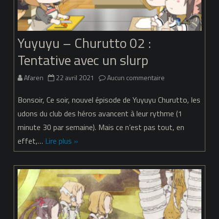
une
main
divine
Yuyuyu – Churutto 02 :
Tentative avec un slurp
sur
Afaren
22 avril 2021
Aucun commentaire
Yuyuyu
Bonsoir, Ce soir, nouvel épisode de Yuyuyu Churutto, les
–
udons du club des héros avancent à leur rythme (1
minute 30 par semaine). Mais ce n’est pas tout, en
Churutto
effet,…
Lire plus »
02
:
Tentative
avec
un