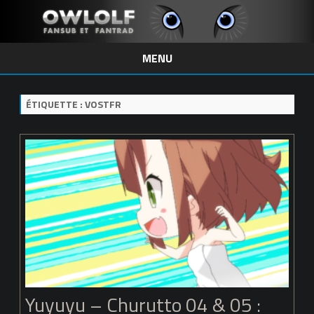
MENU
Skip
to
content
ÉTIQUETTE :
VOSTFR
Yuyuyu – Churutto 04 & 05 :