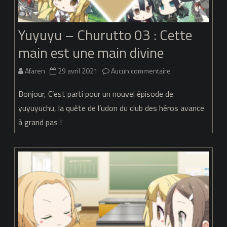
&
Yuyuyu – Churutto 03 : Cette
Les
main est une main divine
héros
rêvents-
sur
Afaren
29 avril 2021
Aucun commentaire
ils
Yuyuyu
Bonjour, C’est parti pour un nouvel épisode de
d’udon
–
yuyuyuchu, la quête de l’udon du club des héros avance
?
à grand pas !
Churutto
03
:
Cette
main
est