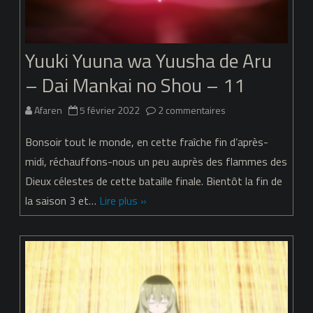
no
Shou
Yuuki Yuuna wa Yuusha de Aru
– Dai Mankai no Shou – 11
sur
Afaren
5 février 2022
2 commentaires
Yuuki
Bonsoir tout le monde, en cette fraîche fin d’après-
Yuuna
midi, réchauffons-nous un peu auprès des flammes des
Dieux célestes de cette bataille finale. Bientôt la fin de
wa
la saison 3 et…
Lire plus »
Yuusha
de
Aru
–
Dai