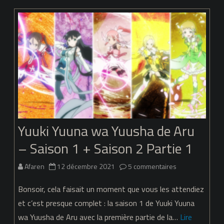
wa
Yuusha
de
Aru
–
Dai
Mankai
Yuuki Yuuna wa Yuusha de Aru
no
– Saison 1 + Saison 2 Partie 1
Shou
–
sur
Afaren
12 décembre 2021
5 commentaires
09
Yuuki
Bonsoir, cela faisait un moment que vous les attendiez
Yuuna
et c’est presque complet : la saison 1 de Yuuki Yuuna
wa Yuusha de Aru avec la première partie de la…
Lire
wa