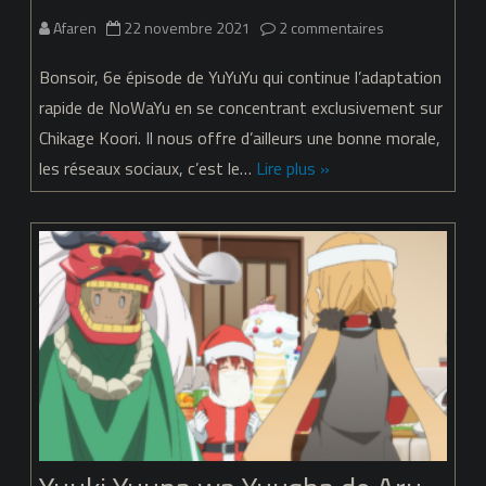
sur
Afaren
22 novembre 2021
2 commentaires
Yuuki
Bonsoir, 6e épisode de YuYuYu qui continue l’adaptation
Yuuna
rapide de NoWaYu en se concentrant exclusivement sur
Chikage Koori. Il nous offre d’ailleurs une bonne morale,
wa
les réseaux sociaux, c’est le…
Lire plus »
Yuusha
de
Aru
–
Dai
Mankai
no
Shou
–