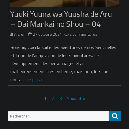
Shou
Yuuki Yuuna wa Yuusha de Aru
–
– Dai Mankai no Shou – 04
05
sur
Afaren
27 octobre 2021
2 commentaires
Yuuki
Bonsoir, voici la suite des aventures de nos Sentinelles
Yuuna
et la fin de l’adaptation de leurs aventures. Le
développement des personnages était
wa
malheureusement très en berne, mais bon, lorsque
Yuusha
nous…
Lire plus »
de
Aru
Pagination
1
2
3
Suivant »
–
des
Recherche
Dai
Reche
publications
pour:
Mankai