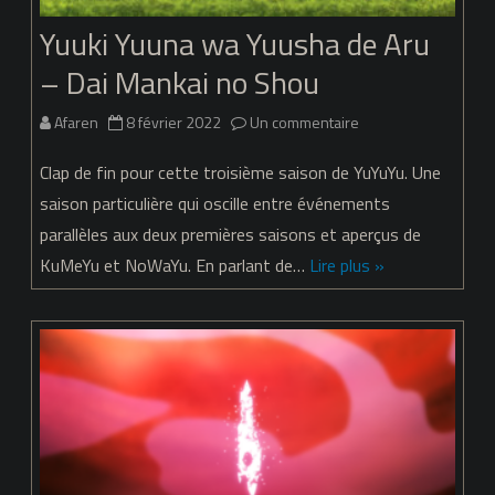
Yuuki Yuuna wa Yuusha de Aru
– Dai Mankai no Shou
sur
Afaren
8 février 2022
Un commentaire
Yuuki
Clap de fin pour cette troisième saison de YuYuYu. Une
Yuuna
saison particulière qui oscille entre événements
parallèles aux deux premières saisons et aperçus de
wa
KuMeYu et NoWaYu. En parlant de…
Lire plus »
Yuusha
de
Aru
–
Dai
Mankai