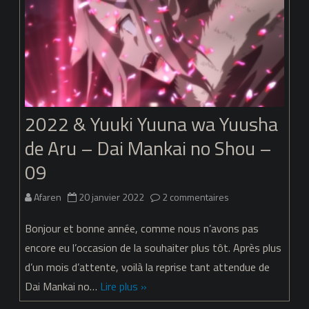
–
Dai
Mankai
no
Shou
2022 & Yuuki Yuuna wa Yuusha
–
de Aru – Dai Mankai no Shou –
10
09
sur
Afaren
20 janvier 2022
2 commentaires
2022
Bonjour et bonne année, comme nous n’avons pas
&
encore eu l’occasion de la souhaiter plus tôt. Après plus
d’un mois d’attente, voilà la reprise tant attendue de
Yuuki
Dai Mankai no…
Lire plus »
Yuuna