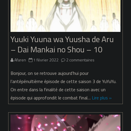
Mankai
no
Shou
Yuuki Yuuna wa Yuusha de Aru
–
– Dai Mankai no Shou – 10
11
sur
Afaren
1 février 2022
2 commentaires
Yuuki
Bonjour, on se retrouve aujourd’hui pour
Yuuna
l’antépénultième épisode de cette saison 3 de YuYuYu.
On entre dans la finalité de cette saison avec un
wa
épisode qui approfondit le combat final…
Lire plus »
Yuusha
de
Aru