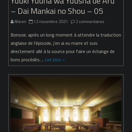
Yuuki Yuuna wa Yuusha de Aru
– Dai Mankai no Shou – 05
06
sur
Afaren
12 novembre 2021
2 commentaires
Yuuki
Bonsoir, après un long moment à attendre la traduction
Yuuna
anglaise de l’épisode, j’en ai eu marre et suis
directement allé à la source pour faire un échange de
wa
bons procédés….
Lire plus »
Yuusha
de
Aru
–
Dai
Mankai
no