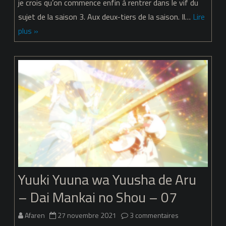
Yuuna
je crois qu’on commence enfin à rentrer dans le vif du
sujet de la saison 3. Aux deux-tiers de la saison. Il…
Lire
wa
plus »
Yuusha
de
Aru
–
Dai
Mankai
no
Shou
Yuuki Yuuna wa Yuusha de Aru
–
– Dai Mankai no Shou – 07
08
sur
Afaren
27 novembre 2021
3 commentaires