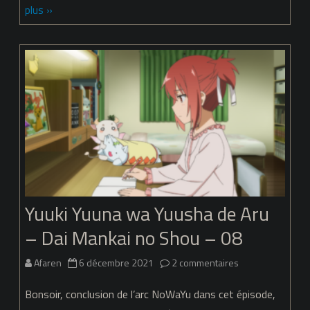
plus »
Yuusha
de
Aru
–
Saison
1
+
Saison
Yuuki Yuuna wa Yuusha de Aru
2
– Dai Mankai no Shou – 08
Partie
1
sur
Afaren
6 décembre 2021
2 commentaires
Yuuki
Bonsoir, conclusion de l’arc NoWaYu dans cet épisode,