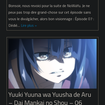
Yuuki
Bonsoir, nous revoici pour la suite de NoWaYu. Je ne
Yuuna
peux pas trop dire grand-chose sur cet épisode sans
vous le divulgâcher, alors bon visionnage : Épisode 07 :
wa
Dédié…
Lire plus »
Yuusha
de
Aru
–
Dai
Mankai
no
Shou
Yuuki Yuuna wa Yuusha de Aru
–
– Dai Mankai no Shou – 06
07