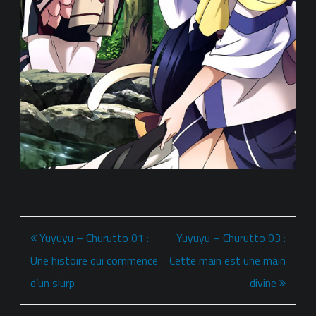
Navigation
Yuyuyu – Churutto 01 :
Yuyuyu – Churutto 03 :
de
Une histoire qui commence
Cette main est une main
l’article
d’un slurp
divine