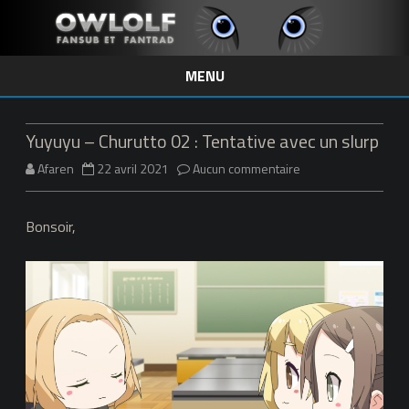
MENU
Skip
to
content
Yuyuyu – Churutto 02 : Tentative avec un slurp
sur
Afaren
22 avril 2021
Aucun commentaire
Yuyuyu
Bonsoir,
–
Churutto
02
:
Tentative
avec