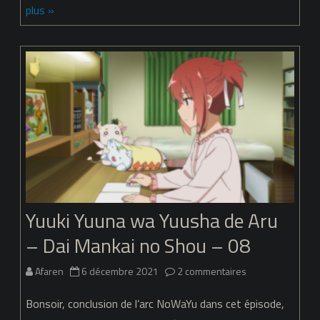
plus »
Yuusha
de
Aru
–
Saison
1
+
Saison
Yuuki Yuuna wa Yuusha de Aru
2
– Dai Mankai no Shou – 08
Partie
1
sur
Afaren
6 décembre 2021
2 commentaires
Yuuki
Bonsoir, conclusion de l’arc NoWaYu dans cet épisode,