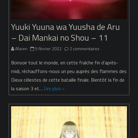
no
Shou
Yuuki Yuuna wa Yuusha de Aru
– Dai Mankai no Shou – 11
sur
Afaren
5 février 2022
2 commentaires
Yuuki
Bonsoir tout le monde, en cette fraîche fin d’après-
Yuuna
midi, réchauffons-nous un peu auprès des flammes des
Dieux célestes de cette bataille finale. Bientôt la fin de
wa
la saison 3 et…
Lire plus »
Yuusha
de
Aru
–
Dai