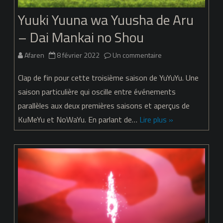
Yuuki Yuuna wa Yuusha de Aru
– Dai Mankai no Shou
sur
Afaren
8 février 2022
Un commentaire
Yuuki
Clap de fin pour cette troisième saison de YuYuYu. Une
Yuuna
saison particulière qui oscille entre événements
parallèles aux deux premières saisons et aperçus de
wa
KuMeYu et NoWaYu. En parlant de…
Lire plus »
Yuusha
de
Aru
–
Dai
Mankai