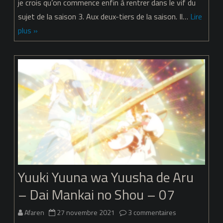
Yuuna
je crois qu’on commence enfin à rentrer dans le vif du
sujet de la saison 3. Aux deux-tiers de la saison. Il…
Lire
wa
plus »
Yuusha
de
Aru
–
Dai
Mankai
no
Shou
Yuuki Yuuna wa Yuusha de Aru
–
– Dai Mankai no Shou – 07
08
sur
Afaren
27 novembre 2021
3 commentaires