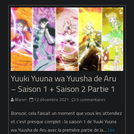
wa
Yuusha
de
Aru
–
Dai
Mankai
Yuuki Yuuna wa Yuusha de Aru
no
– Saison 1 + Saison 2 Partie 1
Shou
–
sur
Afaren
12 décembre 2021
5 commentaires
09
Yuuki
Bonsoir, cela faisait un moment que vous les attendiez
Yuuna
et c’est presque complet : la saison 1 de Yuuki Yuuna
wa Yuusha de Aru avec la première partie de la…
Lire
wa