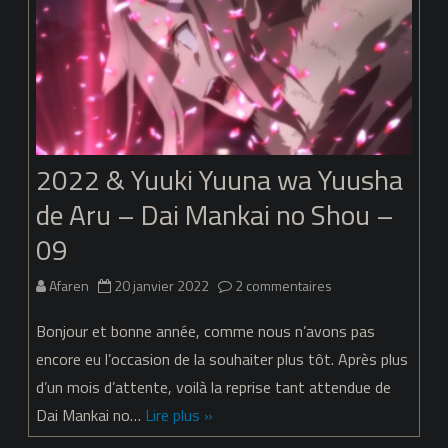
–
Dai
Mankai
no
Shou
2022 & Yuuki Yuuna wa Yuusha
–
de Aru – Dai Mankai no Shou –
10
09
sur
Afaren
20 janvier 2022
2 commentaires
2022
Bonjour et bonne année, comme nous n’avons pas
&
encore eu l’occasion de la souhaiter plus tôt. Après plus
d’un mois d’attente, voilà la reprise tant attendue de
Yuuki
Dai Mankai no…
Lire plus »
Yuuna