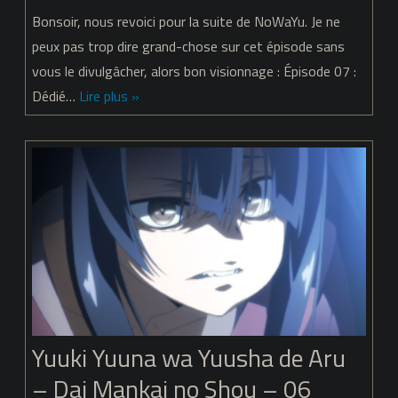
Yuuki
Bonsoir, nous revoici pour la suite de NoWaYu. Je ne
Yuuna
peux pas trop dire grand-chose sur cet épisode sans
vous le divulgâcher, alors bon visionnage : Épisode 07 :
wa
Dédié…
Lire plus »
Yuusha
de
Aru
–
Dai
Mankai
no
Shou
Yuuki Yuuna wa Yuusha de Aru
–
– Dai Mankai no Shou – 06
07