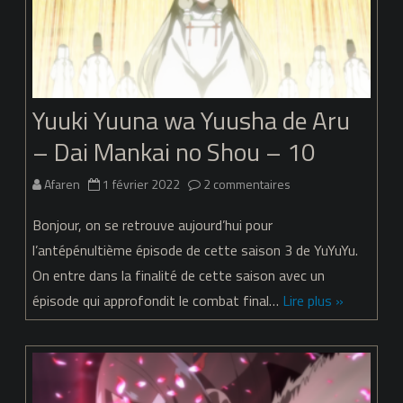
Mankai
no
Shou
Yuuki Yuuna wa Yuusha de Aru
–
– Dai Mankai no Shou – 10
11
sur
Afaren
1 février 2022
2 commentaires
Yuuki
Bonjour, on se retrouve aujourd’hui pour
Yuuna
l’antépénultième épisode de cette saison 3 de YuYuYu.
On entre dans la finalité de cette saison avec un
wa
épisode qui approfondit le combat final…
Lire plus »
Yuusha
de
Aru