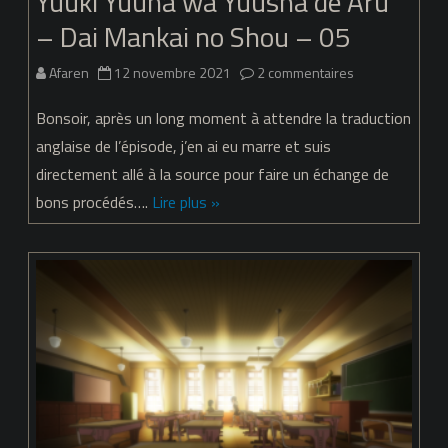
Yuuki Yuuna wa Yuusha de Aru
– Dai Mankai no Shou – 05
06
sur
Afaren
12 novembre 2021
2 commentaires
Yuuki
Bonsoir, après un long moment à attendre la traduction
Yuuna
anglaise de l’épisode, j’en ai eu marre et suis
directement allé à la source pour faire un échange de
wa
bons procédés….
Lire plus »
Yuusha
de
Aru
–
Dai
Mankai
no