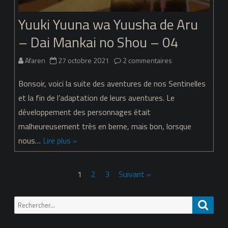
Shou
Yuuki Yuuna wa Yuusha de Aru
–
– Dai Mankai no Shou – 04
05
sur
Afaren
27 octobre 2021
2 commentaires
Yuuki
Bonsoir, voici la suite des aventures de nos Sentinelles
Yuuna
et la fin de l’adaptation de leurs aventures. Le
développement des personnages était
wa
malheureusement très en berne, mais bon, lorsque
Yuusha
nous…
Lire plus »
de
Aru
Pagination
1
2
3
Suivant »
–
des
Recherche
Dai
Reche
publications
pour:
Mankai