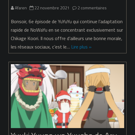
sur
Afaren
22 novembre 2021
2 commentaires
Yuuki
Bonsoir, 6e épisode de YuYuYu qui continue l’adaptation
Yuuna
rapide de NoWaYu en se concentrant exclusivement sur
Chikage Koori. Il nous offre d’ailleurs une bonne morale,
wa
les réseaux sociaux, c’est le…
Lire plus »
Yuusha
de
Aru
–
Dai
Mankai
no
Shou
–