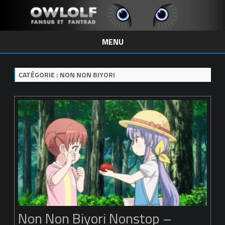
MENU
Skip
to
content
CATÉGORIE :
NON NON BIYORI
Non Non Biyori Nonstop –