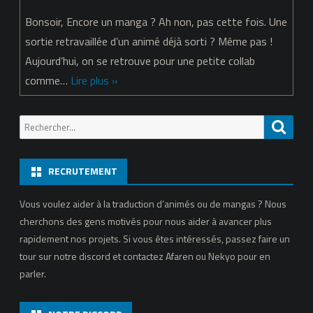
Non
Bonsoir, Encore un manga ? Ah non, pas cette fois. Une
Non
sortie retravaillée d’un animé déjà sorti ? Même pas !
Aujourd’hui, on se retrouve pour une petite collab
Biyori
comme…
Lire plus »
Nonstop
–
Recherche
Reche
Épisode
pour:
01
RECRUTEMENT
Vous voulez aider à la traduction d’animés ou de mangas ? Nous
cherchons des gens motivés pour nous aider à avancer plus
rapidement nos projets. Si vous êtes intéressés, passez faire un
tour sur notre discord et contactez Afaren ou Nekyo pour en
parler.