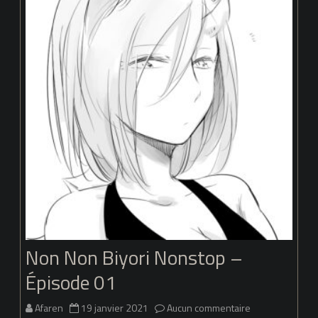
Épisode
02
Non Non Biyori Nonstop –
Épisode 01
sur
Afaren
19 janvier 2021
Aucun commentaire