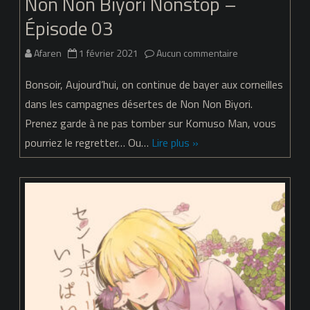
Non Non Biyori Nonstop –
Épisode 03
sur
Afaren
1 février 2021
Aucun commentaire
Non
Bonsoir, Aujourd’hui, on continue de bayer aux corneilles
Non
dans les campagnes désertes de Non Non Biyori.
Prenez garde à ne pas tomber sur Komuso Man, vous
Biyori
pourriez le regretter… Ou…
Lire plus »
Nonstop
–
Épisode
03