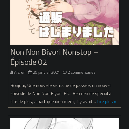
Non Non Biyori Nonstop –
Épisode 02
sur
Afaren
25 janvier 2021
2 commentaires
Non
Bonjour, Une nouvelle semaine de passée, un nouvel
Non
épisode de Non Non Biyori. Et… Ben rien de spécial à
dire de plus, à part que dieu merci, il y avait…
Lire plus »
Biyori
Nonstop
–