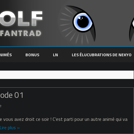
Skip
to
NIMÉS
BONUS
LN
LES ÉLUCUBRATIONS DE NEKYO
content
sode 01
sur
e
Fate/Grand
e vous avez droit ce soir ! C’est parti pour un autre animé qui va
Carnival
Lire plus »