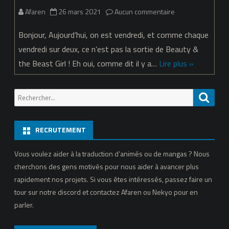
sur
Afaren
26 mars 2021
Aucun commentaire
Fate/Extra:
Bonjour, Aujourd’hui, on est vendredi, et comme chaque
Last
vendredi sur deux, ce n’est pas la sortie de Beauty &
the Beast Girl ! Eh oui, comme dit il y a…
Lire plus »
Encore
BD
Recherche
Reche
pour:
RECRUTEMENT
Vous voulez aider à la traduction d’animés ou de mangas ? Nous
cherchons des gens motivés pour nous aider à avancer plus
rapidement nos projets. Si vous êtes intéressés, passez faire un
tour sur notre discord et contactez Afaren ou Nekyo pour en
parler.