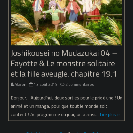
Joshikousei no Mudazukai 04 –
Fayotte & Le monstre solitaire
et la fille aveugle, chapitre 19.1
sur
Afaren
13 août 2019
2 commentaires
Joshikousei
Bonjour, Aujourd’hui, deux sorties pour le prix d’une ! Un
no
animé et un manga, pour que tout le monde soit
content ! Au programme du jour, on a ainsi…
Lire plus »
Mudazukai
04