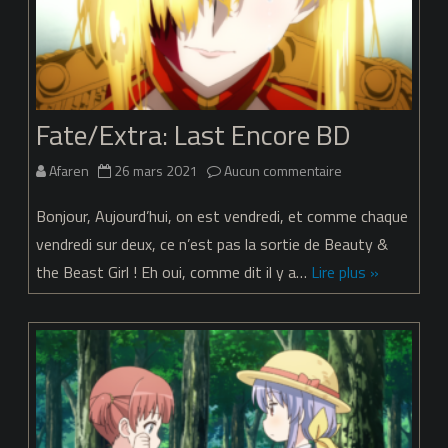
commence
d’un
slurp
Fate/Extra: Last Encore BD
sur
Afaren
26 mars 2021
Aucun commentaire
Fate/Extra:
Bonjour, Aujourd’hui, on est vendredi, et comme chaque
Last
vendredi sur deux, ce n’est pas la sortie de Beauty &
the Beast Girl ! Eh oui, comme dit il y a…
Lire plus »
Encore
BD