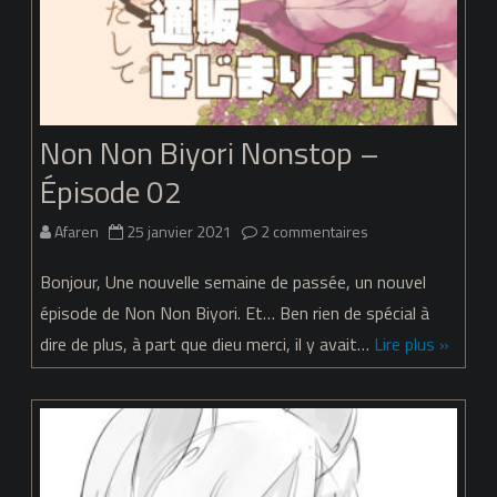
Non Non Biyori Nonstop –
Épisode 02
sur
Afaren
25 janvier 2021
2 commentaires
Non
Bonjour, Une nouvelle semaine de passée, un nouvel
Non
épisode de Non Non Biyori. Et… Ben rien de spécial à
dire de plus, à part que dieu merci, il y avait…
Lire plus »
Biyori
Nonstop
–
Épisode