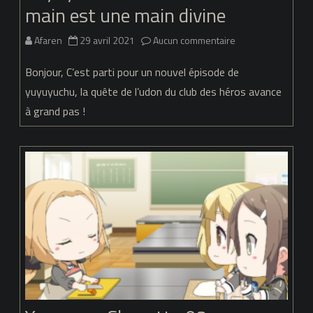
main est une main divine
sur
Afaren
29 avril 2021
Aucun commentaire
Yuyuyu
Bonjour, C’est parti pour un nouvel épisode de
–
yuyuyuchu, la quête de l’udon du club des héros avance
à grand pas !
Churutto
03
:
Cette
main
est
une
main
divine