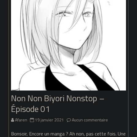
02
Non Non Biyori Nonstop –
Épisode 01
sur
Afaren
19 janvier 2021
Aucun commentaire
Non
Bonsoir, Encore un manga ? Ah non, pas cette fois. Une