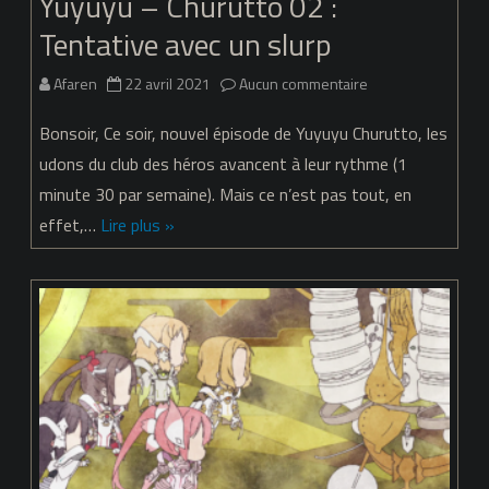
Yuyuyu – Churutto 02 :
Tentative avec un slurp
sur
Afaren
22 avril 2021
Aucun commentaire
Yuyuyu
Bonsoir, Ce soir, nouvel épisode de Yuyuyu Churutto, les
–
udons du club des héros avancent à leur rythme (1
minute 30 par semaine). Mais ce n’est pas tout, en
Churutto
effet,…
Lire plus »
02
:
Tentative
avec
un
slurp