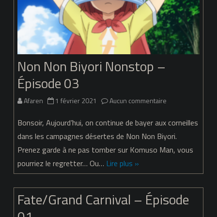
Non Non Biyori Nonstop –
Épisode 03
sur
Afaren
1 février 2021
Aucun commentaire
Non
Bonsoir, Aujourd’hui, on continue de bayer aux corneilles
Non
dans les campagnes désertes de Non Non Biyori.
Prenez garde à ne pas tomber sur Komuso Man, vous
Biyori
pourriez le regretter… Ou…
Lire plus »
Nonstop
–
Fate/Grand Carnival – Épisode
Épisode
01