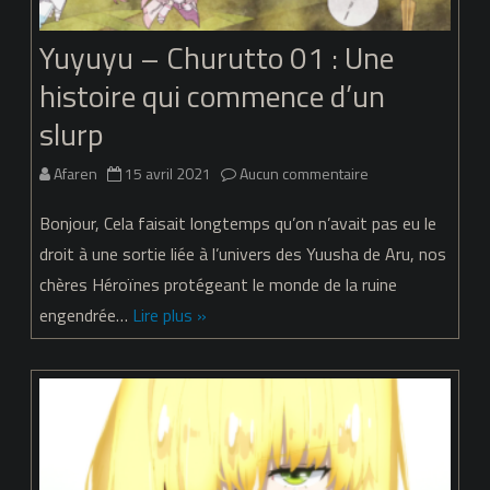
Yuyuyu – Churutto 01 : Une
histoire qui commence d’un
slurp
sur
Afaren
15 avril 2021
Aucun commentaire
Yuyuyu
Bonjour, Cela faisait longtemps qu’on n’avait pas eu le
–
droit à une sortie liée à l’univers des Yuusha de Aru, nos
chères Héroïnes protégeant le monde de la ruine
Churutto
engendrée…
Lire plus »
01
:
Une
histoire
qui