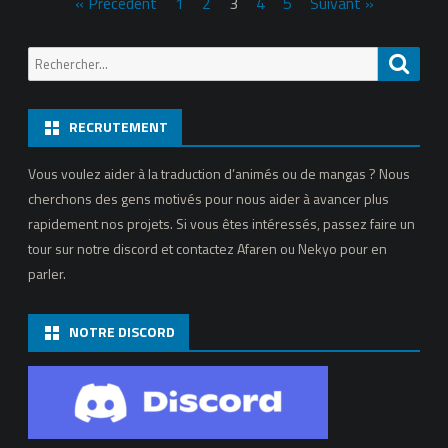
Pagination
« Précédent
1
2
3
4
5
Suivant »
–
des
Fayotte
Recherche
Reche
publications
&
pour:
Le
RECRUTEMENT
monstre
Vous voulez aider à la traduction d’animés ou de mangas ? Nous
solitaire
cherchons des gens motivés pour nous aider à avancer plus
et
rapidement nos projets. Si vous êtes intéressés, passez faire un
tour sur notre discord et contactez Afaren ou Nekyo pour en
la
parler.
fille
aveugle,
NOTRE DISCORD
chapitre
19.1