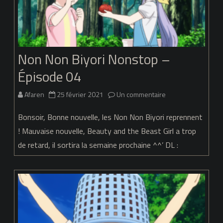
Non Non Biyori Nonstop –
Épisode 04
sur
Afaren
25 février 2021
Un commentaire
Non
Bonsoir, Bonne nouvelle, les Non Non Biyori reprennent
Non
! Mauvaise nouvelle, Beauty and the Beast Girl a trop
de retard, il sortira la semaine prochaine ^^’ DL :
Biyori
Nonstop
–
Épisode
04