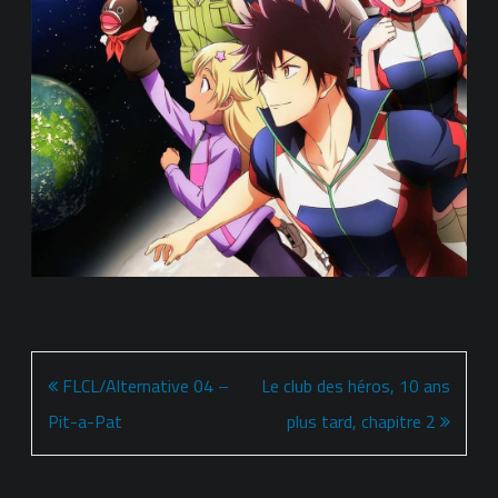
Navigation
FLCL/Alternative 04 –
Le club des héros, 10 ans
de
Pit-a-Pat
plus tard, chapitre 2
l’article