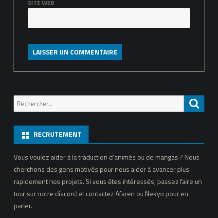
SITE WEB
Recherche
Reche
pour:
RECRUTEMENT
Vous voulez aider à la traduction d’animés ou de mangas ? Nous
cherchons des gens motivés pour nous aider à avancer plus
rapidement nos projets. Si vous êtes intéressés, passez faire un
tour sur notre discord et contactez Afaren ou Nekyo pour en
parler.