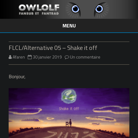
MENU
Skip
to
content
FLCL/Alternative 05 – Shake it off
sur
Afaren
30 janvier 2019
Un commentaire
FLCL/Alternative
Bonjour,
05
–
Shake
it
off