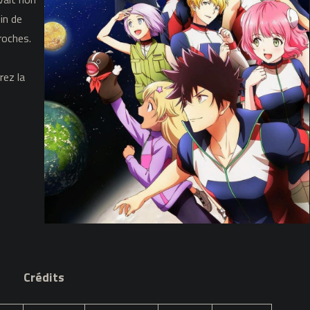
fin de
proches.
rez la
Crédits