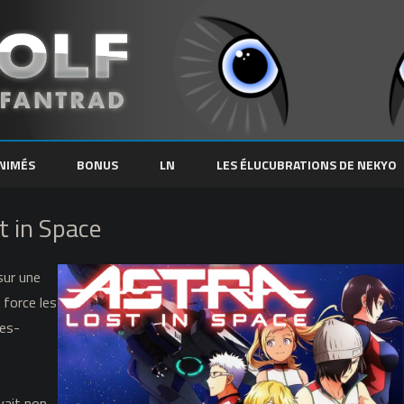
Skip
to
NIMÉS
BONUS
LN
LES ÉLUCUBRATIONS DE NEKYO
content
t in Space
sur une
e force les
ées-
vait non