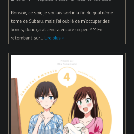
Cheerful
Bonsoir, ce soir, je voulais sortir la fin du quatrième
Amnesia
tome de Subaru, mais j’ai oublié de m’occuper des
bonus, donc ça attendra encore un peu ^^’ En
–
retombant sur…
Lire plus »
Chapitre
38