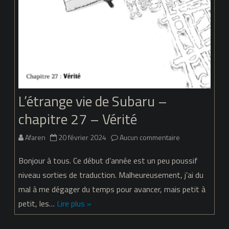
L’étrange vie de Subaru –
chapitre 27 – Vérité
sur
Afaren
20 février 2024
Aucun commentaire
L’étrange
Bonjour à tous. Ce début d’année est un peu poussif
vie
niveau sorties de traduction. Malheureusement, j’ai du
mal à me dégager du temps pour avancer, mais petit à
de
petit, les…
Lire plus »
Subaru
–