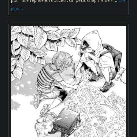
–
plus »
Chapitre
43