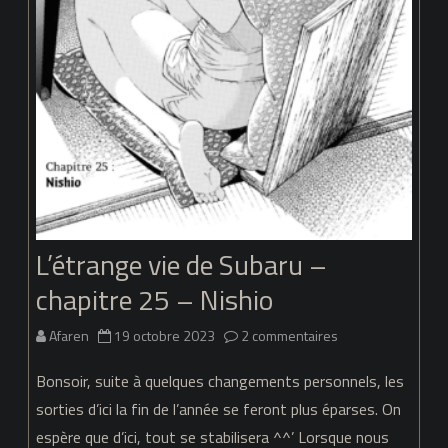
L’étrange vie de Subaru –
chapitre 25 – Nishio
sur
Afaren
19 octobre 2023
2 commentaires
L’étrange
Bonsoir, suite à quelques changements personnels, les
vie
sorties d’ici la fin de l’année se feront plus éparses. On
espère que d’ici, tout se stabilisera ^^’ Lorsque nous
de