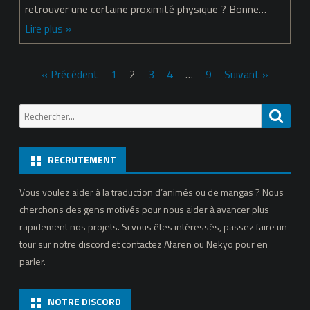
retrouver une certaine proximité physique ? Bonne…
Chapitre
Lire plus »
37
Pagination
« Précédent
1
2
3
4
…
9
Suivant »
des
Recherche
Reche
publications
pour:
RECRUTEMENT
Vous voulez aider à la traduction d’animés ou de mangas ? Nous
cherchons des gens motivés pour nous aider à avancer plus
rapidement nos projets. Si vous êtes intéressés, passez faire un
tour sur notre discord et contactez Afaren ou Nekyo pour en
parler.
NOTRE DISCORD