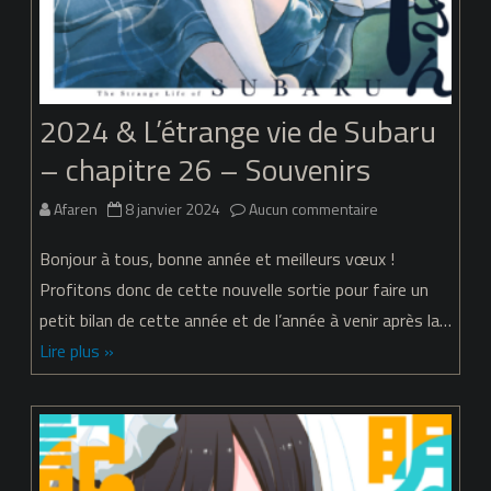
2024 & L’étrange vie de Subaru
– chapitre 26 – Souvenirs
sur
Afaren
8 janvier 2024
Aucun commentaire
2024
Bonjour à tous, bonne année et meilleurs vœux !
&
Profitons donc de cette nouvelle sortie pour faire un
petit bilan de cette année et de l’année à venir après la…
L’étrange
Lire plus »
vie
de
Subaru
–