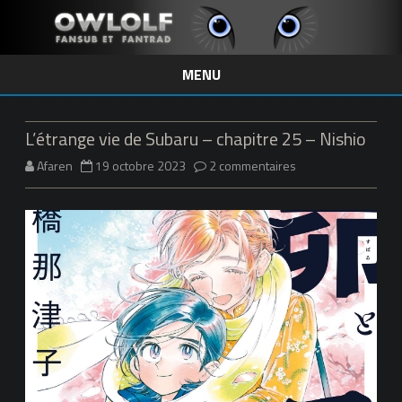
MENU
Skip
to
content
L’étrange vie de Subaru – chapitre 25 – Nishio
sur
Afaren
19 octobre 2023
2 commentaires
L’étrange
vie
de
Subaru
–
chapitre
25