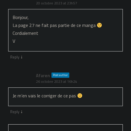
20 octobre 2023 at 23h57
Bonjour,
La page 27 ne fait pas partie de ce manga
Cordialement
V
↓
Reply
Afaren
Post author
26 octobre 2023 at 16h24
Je m’en vais le corriger de ce pas
↓
Reply