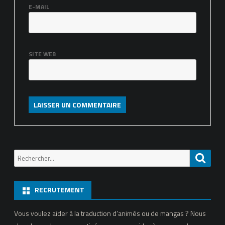
E-MAIL
SITE WEB
Recherche
Reche
pour:
RECRUTEMENT
Vous voulez aider à la traduction d’animés ou de mangas ? Nous