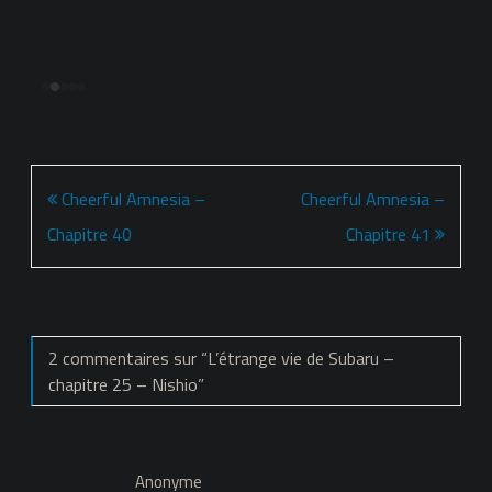
Navigation
Cheerful Amnesia –
Cheerful Amnesia –
de
Chapitre 40
Chapitre 41
l’article
2 commentaires sur “
L’étrange vie de Subaru –
chapitre 25 – Nishio
”
Anonyme