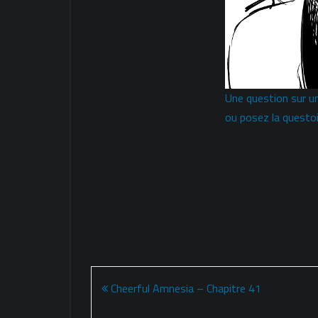
Une question sur u
ou posez la questoi
Navigation
Cheerful Amnesia – Chapitre 41
de