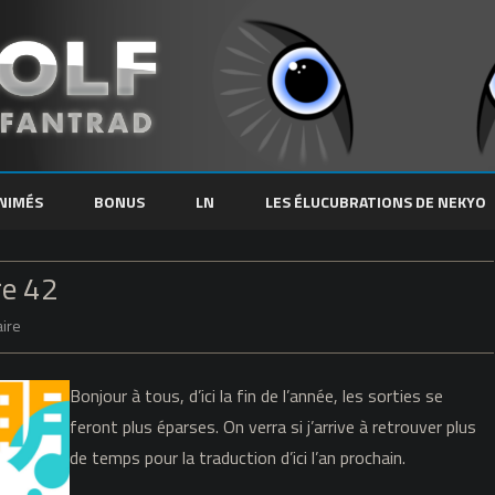
Skip
to
NIMÉS
BONUS
LN
LES ÉLUCUBRATIONS DE NEKYO
content
re 42
sur
ire
Cheerful
Bonjour à tous, d’ici la fin de l’année, les sorties se
Amnesia
feront plus éparses. On verra si j’arrive à retrouver plus
–
de temps pour la traduction d’ici l’an prochain.
Chapitre