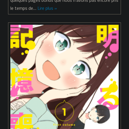
–
le temps de…
Lire plus »
chapitre
12