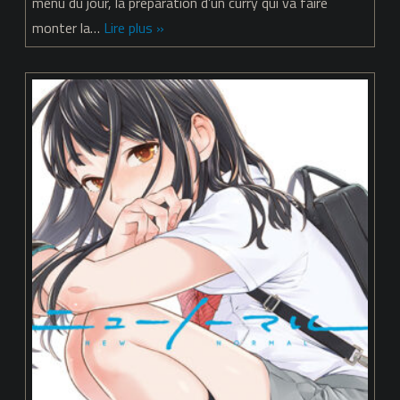
menu du jour, la préparation d’un curry qui va faire
–
monter la…
Lire plus »
chapitre
09