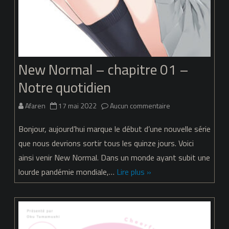
New Normal – chapitre 01 –
Notre quotidien
sur
Afaren
17 mai 2022
Aucun commentaire
New
Bonjour, aujourd’hui marque le début d’une nouvelle série
Normal
que nous devrions sortir tous les quinze jours. Voici
ainsi venir New Normal. Dans un monde ayant subit une
–
lourde pandémie mondiale,…
Lire plus »
chapitre
01
–