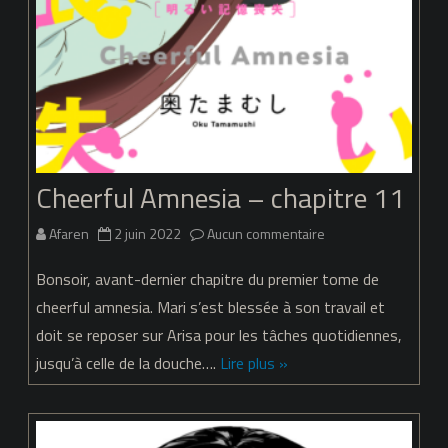
Cheerful Amnesia – chapitre 11
sur
Afaren
2 juin 2022
Aucun commentaire
Cheerful
Bonsoir, avant-dernier chapitre du premier tome de
Amnesia
cheerful amnesia. Mari s’est blessée à son travail et
doit se reposer sur Arisa pour les tâches quotidiennes,
–
jusqu’à celle de la douche….
Lire plus »
chapitre
11