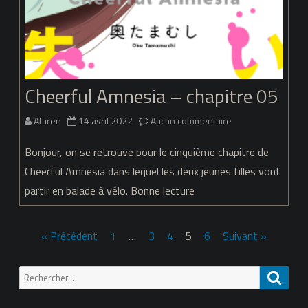
Cheerful Amnesia – chapitre 05
sur
Afaren
14 avril 2022
Aucun commentaire
Cheerful
Bonjour, on se retrouve pour le cinquième chapitre de
Amnesia
Cheerful Amnesia dans lequel les deux jeunes filles vont
partir en balade à vélo. Bonne lecture
–
chapitre
Pagination
« Précédent
1
…
3
4
5
6
Suivant »
05
des
Recherche
Reche
publications
pour: