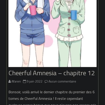
Cheerful Amnesia – chapitre 12
sur
Afaren
9 juin 2022
Aucun commentaire
Cheerful
Bonsoir, voilà arrivé le dernier chapitre du premier des 6
Amnesia
tomes de Cheerful Amnesia ! Il reste cependant
quelques pages bonus que nous n’avons pas encore pris