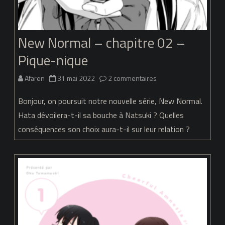
New Normal – chapitre 02 –
Pique-nique
sur
Afaren
31 mai 2022
2 commentaires
New
Bonjour, on poursuit notre nouvelle série, New Normal.
Normal
Hata dévoilera-t-il sa bouche à Natsuki ? Quelles
conséquences son choix aura-t-il sur leur relation ?
–
chapitre
02
–
Pique-
nique