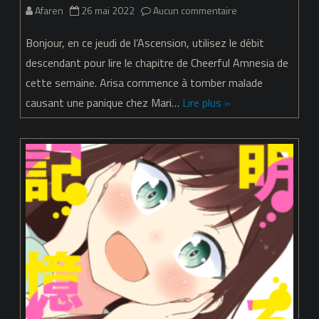
sur
Afaren
26 mai 2022
Aucun commentaire
Cheerful
Bonjour, en ce jeudi de l’Ascension, utilisez le débit
Amnesia
descendant pour lire le chapitre de Cheerful Amnesia de
cette semaine. Arisa commence à tomber malade
–
causant une panique chez Mari…
Lire plus »
chapitre
10