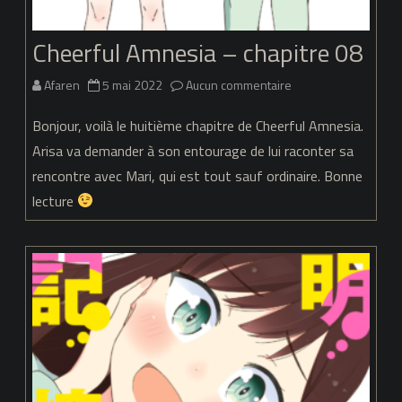
Cheerful Amnesia – chapitre 08
sur
Afaren
5 mai 2022
Aucun commentaire
Cheerful
Bonjour, voilà le huitième chapitre de Cheerful Amnesia.
Amnesia
Arisa va demander à son entourage de lui raconter sa
rencontre avec Mari, qui est tout sauf ordinaire. Bonne
–
lecture
chapitre
08