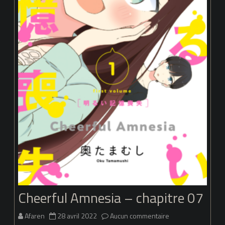
Cheerful Amnesia – chapitre 07
sur
Afaren
28 avril 2022
Aucun commentaire