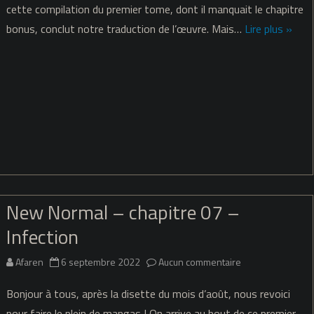
Normal
cette compilation du premier tome, dont il manquait le chapitre
bonus, conclut notre traduction de l’œuvre. Mais…
Lire plus »
–
Tome
01
–
Fin
de
traduction
New Normal – chapitre 07 –
Infection
sur
Afaren
6 septembre 2022
Aucun commentaire
New
Bonjour à tous, après la disette du mois d’août, nous revoici
Normal
pour faire le plein de mangas ! On arrive au bout de ce premier