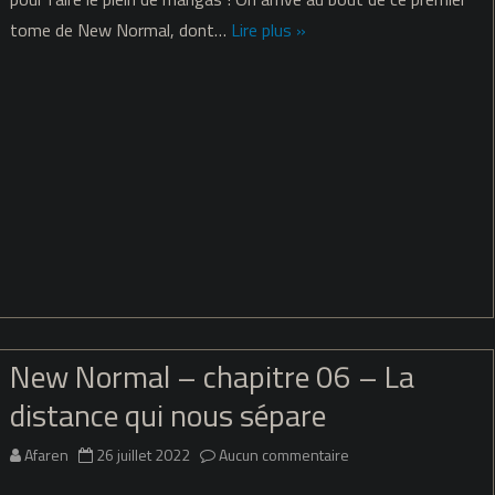
tome de New Normal, dont…
Lire plus »
–
chapitre
07
–
Infection
New Normal – chapitre 06 – La
distance qui nous sépare
sur
Afaren
26 juillet 2022
Aucun commentaire
New