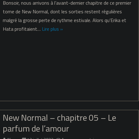
Bonsoir, nous arrivons à l’avant-dernier chapitre de ce premier
Normal
tome de New Normal, dont les sorties restent régulières
malgré la grosse perte de rythme estivale. Alors qu’Erika et
–
Hata profitaient…
Lire plus »
chapitre
06
–
La
distance
qui
nous
sépare
New Normal – chapitre 05 – Le
parfum de l’amour