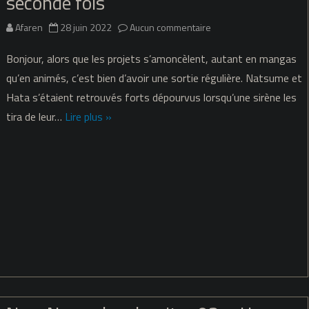
seconde fois
sur
Afaren
28 juin 2022
Aucun commentaire
New
Bonjour, alors que les projets s’amoncèlent, autant en mangas
Normal
qu’en animés, c’est bien d’avoir une sortie régulière. Natsume et
Hata s’étaient retrouvés forts dépourvus lorsqu’une sirène les
–
tira de leur…
Lire plus »
chapitre
04
–
La
seconde
fois