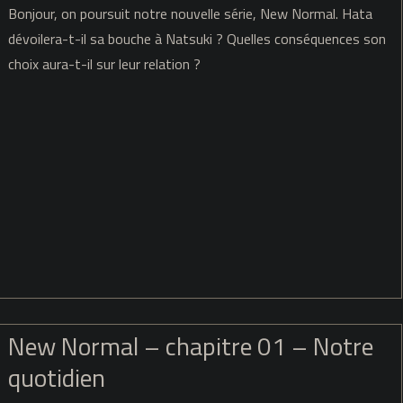
New
Bonjour, on poursuit notre nouvelle série, New Normal. Hata
Normal
dévoilera-t-il sa bouche à Natsuki ? Quelles conséquences son
choix aura-t-il sur leur relation ?
–
chapitre
02
–
Pique-
nique
New Normal – chapitre 01 – Notre
quotidien