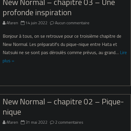
New Normal – chapitre 03 – Une
profonde inspiration
sur
Afaren
14 juin 2022
Aucun commentaire
New
Bonjour à tous, on se retrouve pour ce troisième chapitre de
Normal
New Normal. Les préparatifs du pique-nique entre Hata et
Natsuki ne se sont pas déroulés comme prévus, au grand…
Lire
–
plus »
chapitre
03
–
Une
New Normal – chapitre 02 – Pique-
profonde
nique
inspiration
sur
Afaren
31 mai 2022
2 commentaires