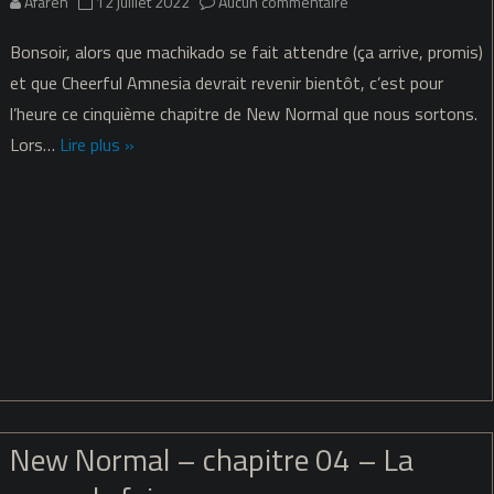
sur
Afaren
12 juillet 2022
Aucun commentaire
New
Bonsoir, alors que machikado se fait attendre (ça arrive, promis)
Normal
et que Cheerful Amnesia devrait revenir bientôt, c’est pour
l’heure ce cinquième chapitre de New Normal que nous sortons.
–
Lors…
Lire plus »
chapitre
05
–
Le
parfum
de
l’amour
New Normal – chapitre 04 – La