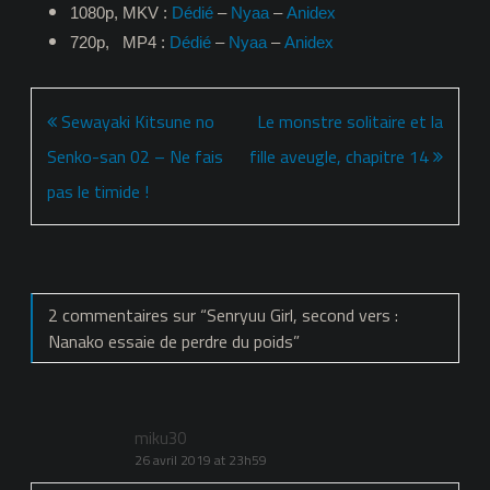
1080p, MKV :
Dédié
–
Nyaa
–
Anidex
720p, MP4 :
Dédié
–
Nyaa
–
Anidex
Navigation
Sewayaki Kitsune no
Le monstre solitaire et la
de
Senko-san 02 – Ne fais
fille aveugle, chapitre 14
l’article
pas le timide !
2 commentaires sur “
Senryuu Girl, second vers :
Nanako essaie de perdre du poids
”
miku30
26 avril 2019 at 23h59