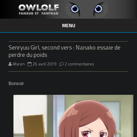
MENU
Skip
to
content
Senryuu Girl, second vers : Nanako essaie de
perdre du poids
sur
Afaren
26 avril 2019
2 commentaires
Senryuu
Bonsoir
Girl,
second
vers
:
Nanako