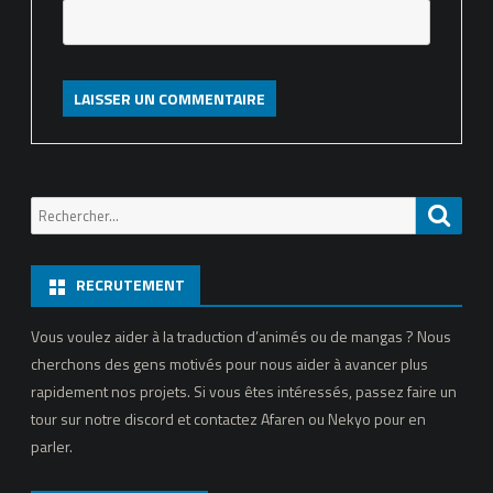
Recherche
Reche
pour:
RECRUTEMENT
Vous voulez aider à la traduction d’animés ou de mangas ? Nous
cherchons des gens motivés pour nous aider à avancer plus
rapidement nos projets. Si vous êtes intéressés, passez faire un
tour sur notre discord et contactez Afaren ou Nekyo pour en
parler.