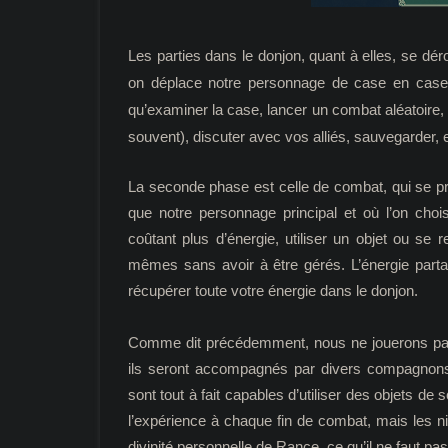
Les parties dans le donjon, quant à elles, se dér
on déplace notre personnage de case en case dan
qu’examiner la case, lancer un combat aléatoire,
souvent), discuter avec vos alliés, sauvegarder, e
La seconde phase est celle de combat, qui se pr
que notre personnage principal et où l’on choi
coûtant plus d’énergie, utiliser un objet ou se
mêmes sans avoir à être gérés. L’énergie partan
récupérer toute votre énergie dans le donjon.
Comme dit précédemment, nous ne jouerons pas q
ils seront accompagnés par divers compagnons.
sont tout à fait capables d’utiliser des objets d
l’expérience à chaque fin de combat, mais les n
divinité personnelle de Rance, ce qu’il ne faut pas 