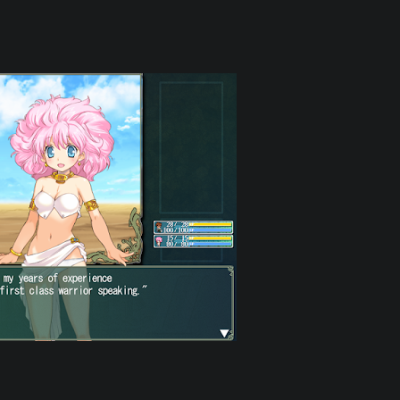
Rebellious
Maidens