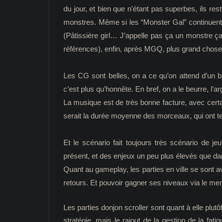
du jour, et bien que n’étant pas superbes, ils re
monstres. Même si les “Monster Gal” continuent 
(Pâtissière girl… J’appelle pas ça un monstre ç
références), enfin, après MGQ, plus grand chose
Les CG sont belles, on a ce qu’on attend d’un b
c’est plus qu’honnête. En bref, on a le beurre, l’arg
La musique est de très bonne facture, avec certa
serait la durée moyenne des morceaux, qui ont te
Et le scénario fait toujours très scénario de
présent, et des enjeux un peu plus élevés que dans
Quant au gameplay, les parties en ville se sont 
retours. Et pouvoir gagner ses niveaux via le me
Les parties donjon scroller sont quant à elle plu
stratégie, mais le rajout de la gestion de la fa