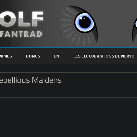
Skip
to
NIMÉS
BONUS
LN
LES ÉLUCUBRATIONS DE NEKYO
content
Rebellious Maidens
sur
Rance’s
Marathon,
Jeu
2