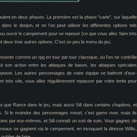
oulent en deux phases. La première est la phase “carte”, sur laquelle
s le donjon, et on l’on peut utiliser les différentes options tels
 ou ouvrir le campement pour se reposer (ce que vous allez faire très
t deux trois autres options. C’est un peu le menu du jeu.
ésente comme un rpg en tour par tour classique, où l’on ne contrôle
sit son action entre les attaques de bases, les attaques spéciales
 reposer. Les autres personnages de votre équipe se battront d’eux-
t très vite, vous allez régulièrement repasser par votre tente pour
ue Rance dans le jeu, mais aussi Sill dans certains chapitres, et
 Si le moindre des personnages meurt, c’est game over, mais ils
e soins par eux-mêmes, et Sill connaît un sort de soin. Vous gagnez de
iveaux se gagnent via le campement, en invoquant la déesse Willis,
oublier de faire.