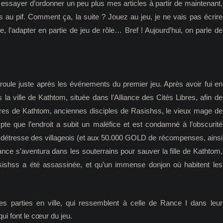
s essayer d’ordonner un peu plus mes articles à partir de maintenant,
cs au pif. Comment ça, la suite ? Jouez au jeu, je ne vais pas écrire
, l’adapter en partie de jeu de rôle… Bref ! Aujourd’hui, on parle de
éroule juste après les événements du premier jeu. Après avoir fui en
 la ville de Kathtom, située dans l’Alliance des Cités Libres, afin de
ères de Kathtom, anciennes disciples de Rasishss, le vieux mage de
ompte que l’endroit a subit un maléfice et est condamné à l’obscurité
de détresse des villageois (et aux 50.000 GOLD de récompenses, ainsi
ance s’aventura dans les souterrains pour sauver la fille de Kathtom,
ishss a été assassinée, et qu’un immense donjon où habitent les
les parties en ville, qui ressemblent à celle de Rance I dans leur
ui font le cœur du jeu.