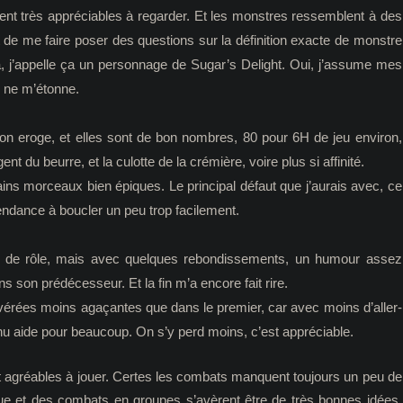
stent très appréciables à regarder. Et les monstres ressemblent à des
de me faire poser des questions sur la définition exacte de monstre
a, j’appelle ça un personnage de Sugar’s Delight. Oui, j’assume mes
 ne m’étonne.
on eroge, et elles sont de bon nombres, 80 pour 6H de jeu environ,
ent du beurre, et la culotte de la crémière, voire plus si affinité.
ins morceaux bien épiques. Le principal défaut que j’aurais avec, ce
ndance à boucler un peu trop facilement.
 jeu de rôle, mais avec quelques rebondissements, un humour assez
 son prédécesseur. Et la fin m’a encore fait rire.
avérées moins agaçantes que dans le premier, car avec moins d’aller-
nu aide pour beaucoup. On s’y perd moins, c’est appréciable.
tôt agréables à jouer. Certes les combats manquent toujours un peu de
tigue et des combats en groupes s’avèrent être de très bonnes idées,