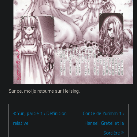
Sur ce, moi je retourne sur Hellsing.
Navigation
Yuri, partie 1 : Définition
Conte de Yurimm 1 :
de
relative
Hansel, Gretel et la
l’article
Sorcière