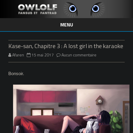
MENU
Skip
to
content
Kase-san, Chapitre 3 : A lost girl in the karaoke
sur
Afaren
15 mai 2017
Aucun commentaire
Kase-
Bonsoir.
san,
Chapitre
3
:
A
lost