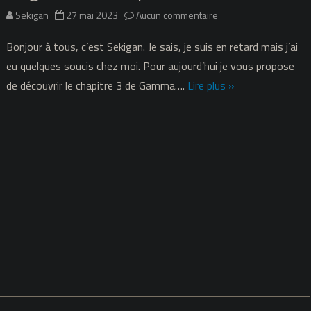
sur
Sekigan
27 mai 2023
Aucun commentaire
Gamma
Bonjour à tous, c’est Sekigan. Je sais, je suis en retard mais j’ai
–
eu quelques soucis chez moi. Pour aujourd’hui je vous propose
de découvrir le chapitre 3 de Gamma….
Lire plus »
Chapitre
03
–
Light
Bright,
le
héros
qui
a
cessé