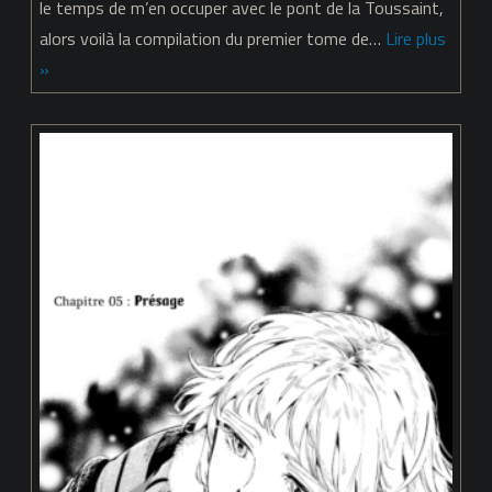
vie
le temps de m’en occuper avec le pont de la Toussaint,
alors voilà la compilation du premier tome de…
Lire plus
de
»
Subaru
–
tome
01