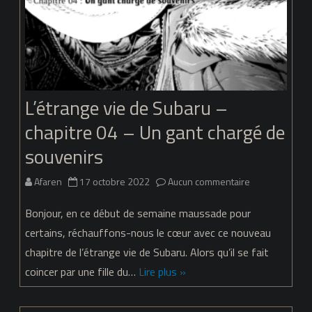
L’étrange vie de Subaru –
chapitre 04 – Un gant chargé de
souvenirs
sur
Afaren
17 octobre 2022
Aucun commentaire
L’étrange
Bonjour, en ce début de semaine maussade pour
vie
certains, réchauffons-nous le cœur avec ce nouveau
chapitre de l’étrange vie de Subaru. Alors qu’il se fait
de
coincer par une fille du…
Lire plus »
Subaru
–