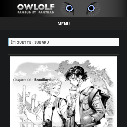
MENU
Skip
to
content
ÉTIQUETTE :
SUBARU