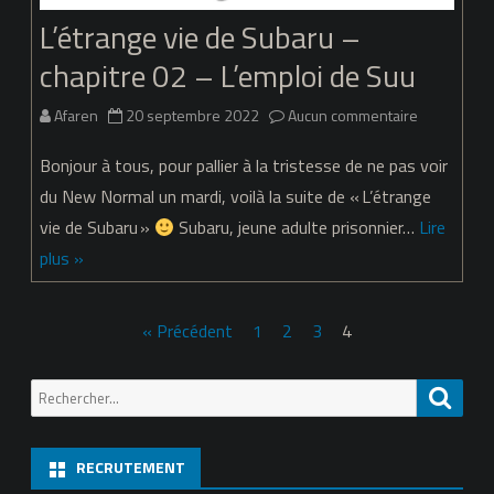
L’étrange vie de Subaru –
chapitre 02 – L’emploi de Suu
sur
Afaren
20 septembre 2022
Aucun commentaire
L’étrange
Bonjour à tous, pour pallier à la tristesse de ne pas voir
vie
du New Normal un mardi, voilà la suite de « L’étrange
vie de Subaru »
Subaru, jeune adulte prisonnier…
Lire
de
plus »
Subaru
–
Pagination
« Précédent
1
2
3
4
chapitre
des
02
Recherche
Reche
publications
pour:
–
L’emploi
RECRUTEMENT