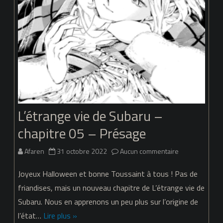
L’étrange vie de Subaru –
chapitre 05 – Présage
sur
Afaren
31 octobre 2022
Aucun commentaire
L’étrange
Joyeux Halloween et bonne Toussaint à tous ! Pas de
vie
friandises, mais un nouveau chapitre de L’étrange vie de
Subaru. Nous en apprenons un peu plus sur l’origine de
de
l’état…
Lire plus »
Subaru