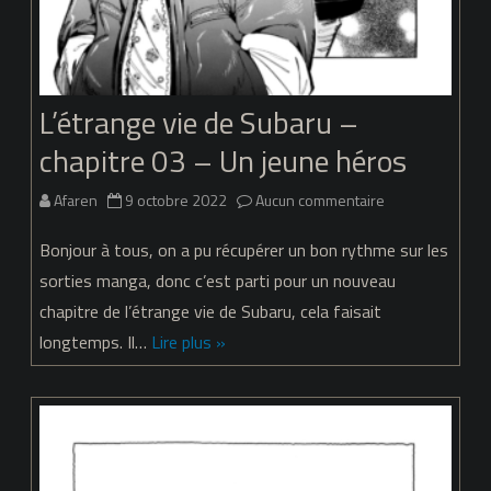
L’étrange vie de Subaru –
chapitre 03 – Un jeune héros
sur
Afaren
9 octobre 2022
Aucun commentaire
L’étrange
Bonjour à tous, on a pu récupérer un bon rythme sur les
vie
sorties manga, donc c’est parti pour un nouveau
chapitre de l’étrange vie de Subaru, cela faisait
de
longtemps. Il…
Lire plus »
Subaru
–
chapitre
03