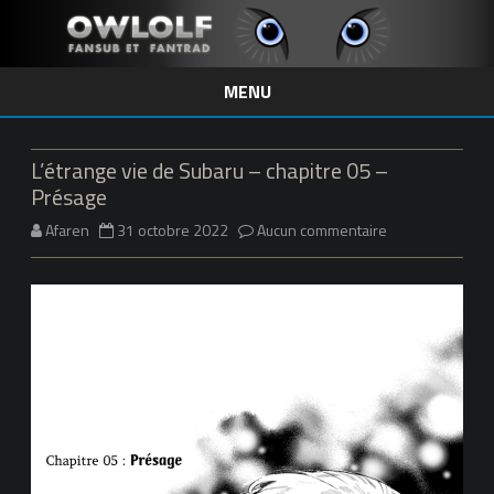
MENU
Skip
to
content
L’étrange vie de Subaru – chapitre 05 –
Présage
sur
Afaren
31 octobre 2022
Aucun commentaire
L’étrange
vie
de
Subaru
–
chapitre