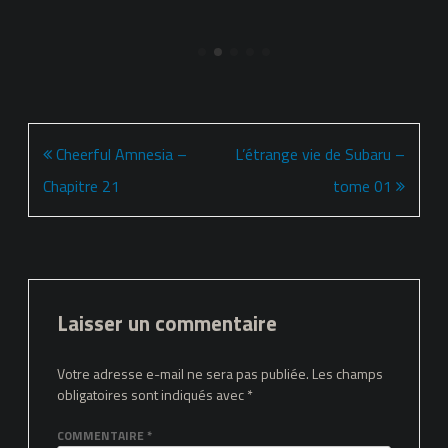
Navigation
Cheerful Amnesia –
L’étrange vie de Subaru –
de
Chapitre 21
tome 01
l’article
Laisser un commentaire
Votre adresse e-mail ne sera pas publiée.
Les champs
obligatoires sont indiqués avec
*
COMMENTAIRE
*