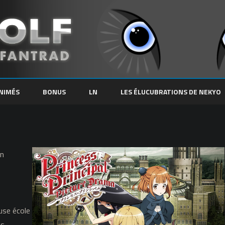
Skip
to
NIMÉS
BONUS
LN
LES ÉLUCUBRATIONS DE NEKYO
content
un
use école
es