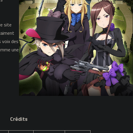
e site
vraiment
s voix des
 comme une
Crédits