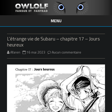
MENU
Skip
to
content
L’étrange vie de Subaru – chapitre 17 – Jours
heureux
sur
Afaren
16 mai 2023
Aucun commentaire
L’étrange
vie
de
Subaru
–
chapitre