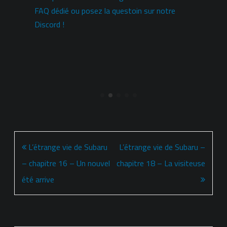
i
FAQ dédié ou posez la questoin sur notre
Discord !
Navigation
L’étrange vie de Subaru
L’étrange vie de Subaru –
de
– chapitre 16 – Un nouvel
chapitre 18 – La visiteuse
l’article
été arrive