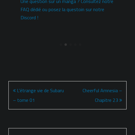
Une question sur un manga ? Consultez notre
FAQ dédié ou posez la questoin sur notre
C
Discord !
Navigation
L’étrange vie de Subaru
Cheerful Amnesia –
de
– tome 01
Chapitre 23
l’article