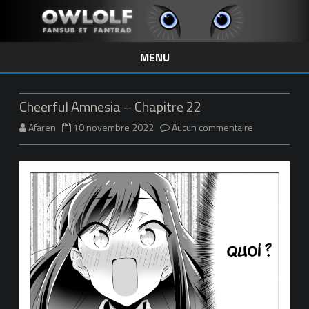
MENU
Skip
to
content
Cheerful Amnesia – Chapitre 22
sur
Afaren
10 novembre 2022
Aucun commentaire
Cheerful
Amnesia
–
Chapitre
22