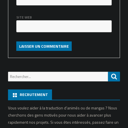
SITE WEB
Recherche
Reche
pour:
RECRUTEMENT
Vous voulez aider à la traduction d’animés ou de mangas ? Nous
cherchons des gens motivés pour nous aider à avancer plus
rapidement nos projets. Si vous êtes intéressés, passez faire un