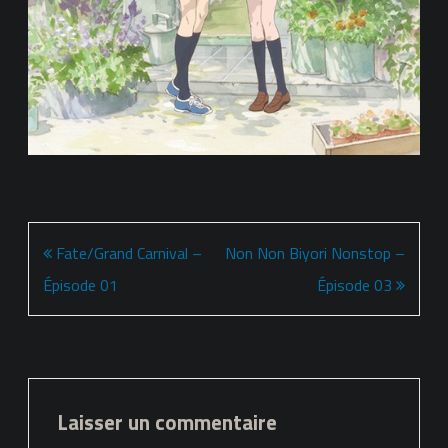
Navigation
Fate/Grand Carnival –
Non Non Biyori Nonstop –
de
Épisode 01
Épisode 03
l’article
Laisser un commentaire