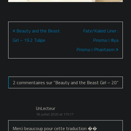
Navigation
Beauty and the Beast
Fate/Kaleid Liner :
de
Girl – 19.2 Tulipe
Prisma☆Illya
l’article
Prisma☆Phantasm
2 commentaires sur “
Beauty and the Beast Girl – 20
”
UnLecteur
18 juillet 2020 at 17h17
Merci beaucoup pour cette traduction ��