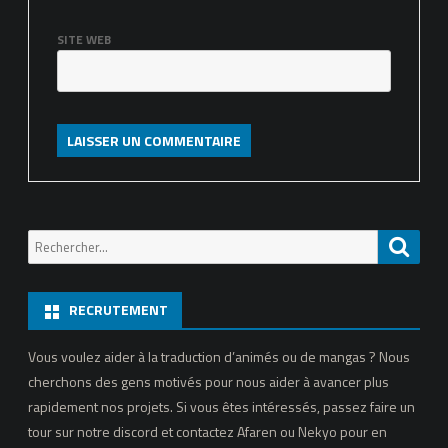
SITE WEB
Recherche
Reche
pour:
RECRUTEMENT
Vous voulez aider à la traduction d’animés ou de mangas ? Nous
cherchons des gens motivés pour nous aider à avancer plus
rapidement nos projets. Si vous êtes intéressés, passez faire un
tour sur notre discord et contactez Afaren ou Nekyo pour en