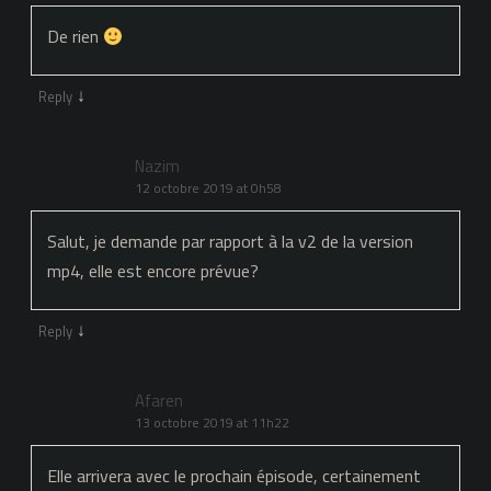
De rien
↓
Reply
Nazim
12 octobre 2019 at 0h58
Salut, je demande par rapport à la v2 de la version
mp4, elle est encore prévue?
↓
Reply
Afaren
13 octobre 2019 at 11h22
Elle arrivera avec le prochain épisode, certainement