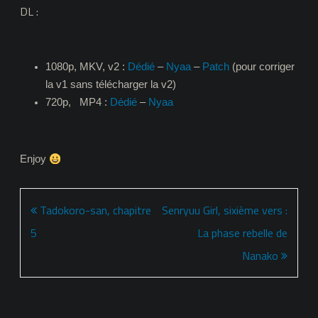
DL :
1080p, MKV, v2 :
Dédié
–
Nyaa
–
Patch
(pour corriger
la v1 sans télécharger la v2)
720p, MP4 :
Dédié
–
Nyaa
Enjoy
Navigation
Tadokoro-san, chapitre
Senryuu Girl, sixième vers :
de
5
La phase rebelle de
l’article
Nanako