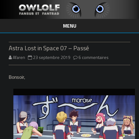
MENU
Skip
to
content
Astra Lost in Space 07 – Passé
sur
Afaren
23 septembre 2019
6 commentaires
Astra
Bonsoir,
Lost
in
Space
07
–
Passé