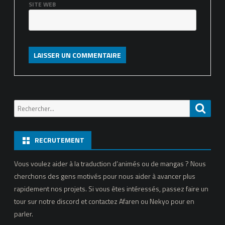
SITE WEB
Recherche
Reche
pour:
RECRUTEMENT
Vous voulez aider à la traduction d’animés ou de mangas ? Nous
cherchons des gens motivés pour nous aider à avancer plus
rapidement nos projets. Si vous êtes intéressés, passez faire un
tour sur notre discord et contactez Afaren ou Nekyo pour en
parler.