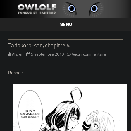
MENU
Skip
to
content
Tadokoro-san, chapitre 4
sur
Afaren
5 septembre 2019
Aucun commentaire
Tadokoro-
Bonsoir
san,
chapitre
4