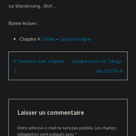
sur Wandersong… Bref…
Bonne lecture :
Chapitre 4 :
Dédié
–
Lecture en ligne
Navigation
Tadokoro-san, chapitre
Karakai Jouzu no Takagi-
de
3
san S2 E04
l’article
Laisser un commentaire
Votre adresse e-mail ne sera pas publiée.
Les champs
obligatoires sont indiqués avec
*