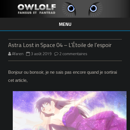
MENU
Skip
to
content
Astra Lost in Space 04 – L’Étoile de l’espoir
sur
Afaren
3 août 2019
2 commentaires
Astra
Bonjour ou bonsoir, je ne sais pas encore quand je sortirai
Lost
cet article,
in
Space
04
–
L’Étoile