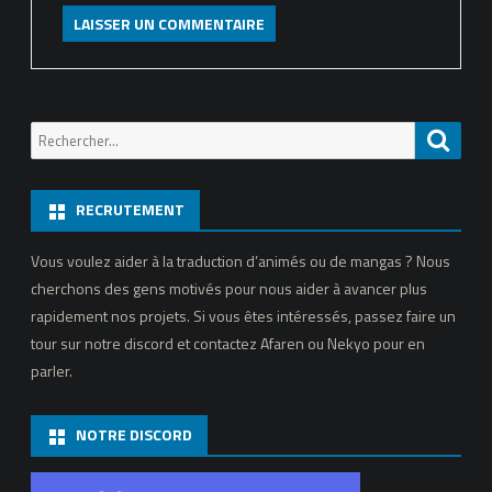
Recherche
Reche
pour:
RECRUTEMENT
Vous voulez aider à la traduction d’animés ou de mangas ? Nous
cherchons des gens motivés pour nous aider à avancer plus
rapidement nos projets. Si vous êtes intéressés, passez faire un
tour sur notre discord et contactez Afaren ou Nekyo pour en
parler.
NOTRE DISCORD