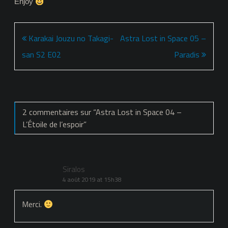
Enjoy
Navigation
Karakai Jouzu no Takagi-
Astra Lost in Space 05 –
de
san S2 E02
Paradis
l’article
2 commentaires sur “
Astra Lost in Space 04 –
L’Étoile de l’espoir
”
Siralos
4 août 2019 at 15h38
Merci.