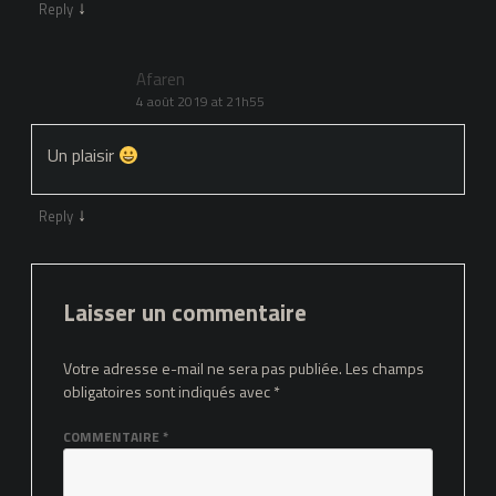
↓
Reply
Afaren
4 août 2019 at 21h55
Un plaisir
↓
Reply
Laisser un commentaire
Votre adresse e-mail ne sera pas publiée.
Les champs
obligatoires sont indiqués avec
*
COMMENTAIRE
*