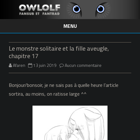
MENU
Skip
to
content
Le monstre solitaire et la fille aveugle,
chapitre 17
sur
Afaren
13 juin 2019
Aucun commentaire
Le
Bonjour/bonsoir, je ne sais pas à quelle heure l’article
monstre
sortira, au moins, on ratisse large ^^
solitaire
et
la
fille