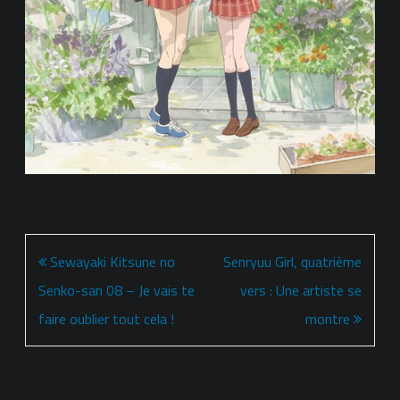
Navigation
Sewayaki Kitsune no
Senryuu Girl, quatrième
de
Senko-san 08 – Je vais te
vers : Une artiste se
l’article
faire oublier tout cela !
montre