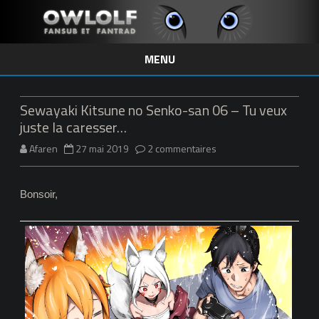
MENU
Skip
to
content
Sewayaki Kitsune no Senko-san 06 – Tu veux
juste la caresser…
sur
Afaren
27 mai 2019
2 commentaires
Sewayaki
Bonsoir,
Kitsune
no
Senko-
san
06