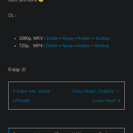
DL :
1080p, MKV :
Dédié
–
Nyaa
–
Anidex
–
Multiup
720p, MP4 :
Dédié
–
Nyaa
–
Anidex
–
Multiup
Enjojy ;D
Navigation
Kase-san, sortie
Cross Heart, Chapitre 1 :
de
officielle
Cross Heart
l’article