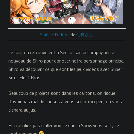
–
Tu
veux
juste
Sixième Endcard
de
仙狐さん
la
Ce soir, on retrouve enfin Senko-san accompagnée à
caresser…
nouveau de Shiro pour dorloter notre personnage principal.
Shiro va découvrir ce que sont les jeux vidéos avec Super
Sm… Fluff Bros.
Beaucoup de projets sont dans les cartons, on risque
d’avoir pas mal de choses à vous sortir d’ici peu, on vous
tiendra au jus.
Et n’oubliez pas d’aller voir ce que la SnowSubs sort, ce
sont des bons