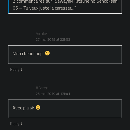
2 commentaires sur “
Sewayaki Kitsune no Senko-san
06 – Tu veux juste la caresser…
”
Siralos
27 mai 2019 at 22h52
Merci beaucoup.
↓
Reply
Afaren
28 mai 2019 at 12h41
Avec plaisir
↓
Reply