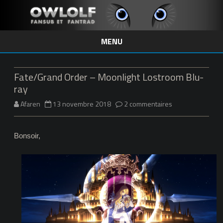
MENU
Skip
to
content
Fate/Grand Order – Moonlight Lostroom Blu-
ray
sur
Afaren
13 novembre 2018
2 commentaires
Fate/Grand
Bonsoir,
Order
–
Moonlight
Lostroom
Blu-