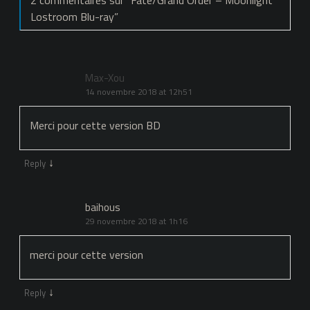
2 commentaires sur “
Fate/Grand Order – Moonlight
Lostroom Blu-ray
”
Max-Xou
14 novembre 2018 at 12h51
Merci pour cette version BD
↓
Reply
baihous
29 novembre 2018 at 1h16
merci pour cette version
↓
Reply