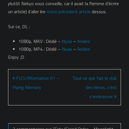
plutôt Nekyo vous conseille, car il avait la flemme d’écrire
un article) d’aller lire
notre précédent article
dessus.
Sur ce, DL :
1080p, MKV : Dédié –
Nyaa
–
Anidex
1080p, MP4 : Dédié –
Nyaa
–
Anidex
Enjoy ;D
Navigation
FLCL/Alternative 01 –
Tout ce que fait le club
de
Flying Memory
des héros, c’est
l’article
s’embrasser