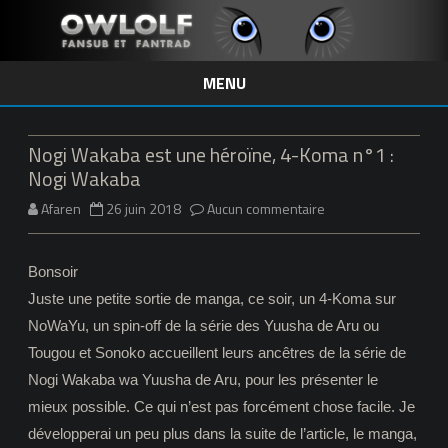
MENU
Skip
to
content
Nogi Wakaba est une héroïne, 4-Koma n°1 :
Nogi Wakaba
sur
Afaren
26 juin 2018
Aucun commentaire
Nogi
Bonsoir
Wakaba
Juste une petite sortie de manga, ce soir, un 4-Koma sur
est
NoWaYu, un spin-off de la série des Yuusha de Aru ou
une
Tougou et Sonoko accueillent leurs ancêtres de la série de
Nogi Wakaba wa Yuusha de Aru, pour les présenter le
héroïne,
mieux possible. Ce qui n’est pas forcément chose facile. Je
4-
développerai un peu plus dans la suite de l’article, le manga,