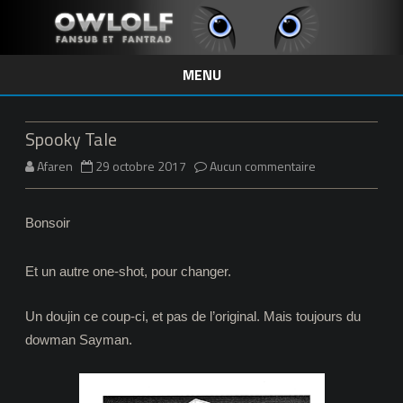
MENU
Skip
to
content
Spooky Tale
sur
Afaren
29 octobre 2017
Aucun commentaire
Spooky
Bonsoir
Tale
Et un autre one-shot, pour changer.
Un doujin ce coup-ci, et pas de l’original. Mais toujours du
dowman Sayman.