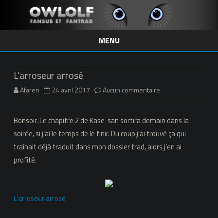
MENU
Skip
to
content
L’arroseur arrosé
sur
Afaren
24 avril 2017
Aucun commentaire
L’arroseur
Bonsoir. Le chapitre 2 de Kase-san sortira demain dans la
arrosé
soirée, si j’ai le temps de le finir. Du coup j’ai trouvé ça qui
traînait déjà traduit dans mon dossier trad, alors j’en ai
profité.
L’arroseur arrosé