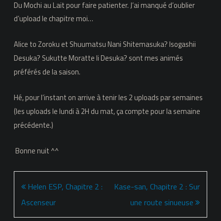
Du Mochi au Lait pour faire patienter. J’ai manqué d’oublier
d’upload le chapitre moi…
Alice to Zoroku et Shuumatsu Nani Shitemasuka? Isogashii
Desuka? Sukutte Moratte Ii Desuka? sont mes animés
préférés de la saison.
Hé, pour l’instant on arrive à tenir les 2 uploads par semaines
(les uploads le lundi à 2H du mat, ça compte pour la semaine
précédente.)
Bonne nuit ^^
Navigation
Helen ESP, Chapitre 2 :
Kase-san, Chapitre 2 : Sur
de
Ascenseur
une route sinueuse
l’article