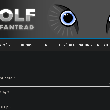
Skip
to
NIMÉS
BONUS
LN
LES ÉLUCUBRATIONS DE NEKYO
content
nt faire ?
 MP4 ?
1080p ?